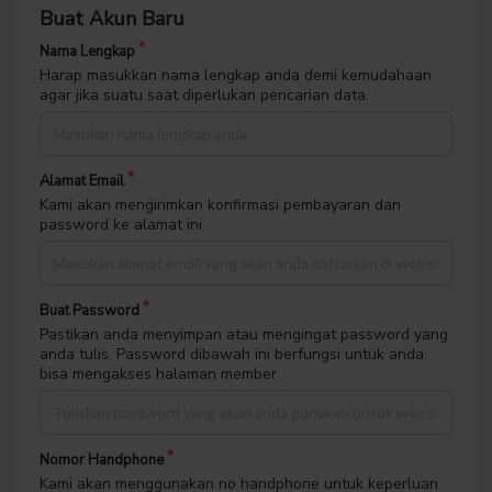
Isi data-data di bawah untuk informasi akses di website
ini.
Data dibawah ini akan digunakan untuk kepentingan
mengakses halaman member serta informasi terkait
pembelian.
Buat Akun Baru
Nama Lengkap
Harap masukkan nama lengkap anda demi kemudahaan
agar jika suatu saat diperlukan pencarian data.
Alamat Email
Kami akan mengirimkan konfirmasi pembayaran dan
password ke alamat ini
Buat Password
Pastikan anda menyimpan atau mengingat password yang