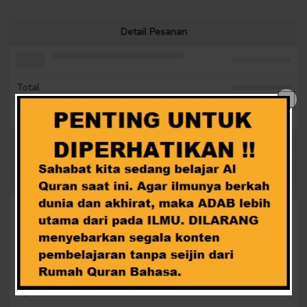
Detail Pesanan
PAKET SILVER
Rp. 550.000
Biaya Transaksi
Rp. 204
Total
Rp. 550.
204
Secure 100%
Kode Diskon
Masukan kode jika anda punya
APPLY
Sudah mempunyai akun ?
Login